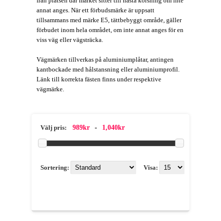
från platsen där märket sitter till nästa korsning om inte
annat anges. När ett förbudsmärke är uppsatt
tillsammans med märke E5, tättbebyggt område, gäller
förbudet inom hela området, om inte annat anges för en
viss väg eller vägsträcka.
Vägmärken tillverkas på aluminiumplåtar, antingen
kantbockade med hålstansning eller aluminiumprofil.
Länk till korrekta fästen finns under respektive
vägmärke.
989kr
-
1,040kr
Välj pris:
Sortering:
Visa: