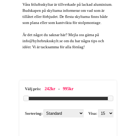
Våra friluftsskyltar är tillverkade på lackad aluminium.
Budskapen på skyltarna informerar om vad som är
tillåtet eller förbjudet. De flesta skyltarna finns både
som plana eller som kantvikta för stolpmontage.
Är det något du saknar här? Mejla oss gärna på
info@hyltebruksskylt.se om du har några tips och
idéer. Vi är tacksamma för alla förslag!
242kr
-
995kr
Välj pris:
Sortering:
Visa: