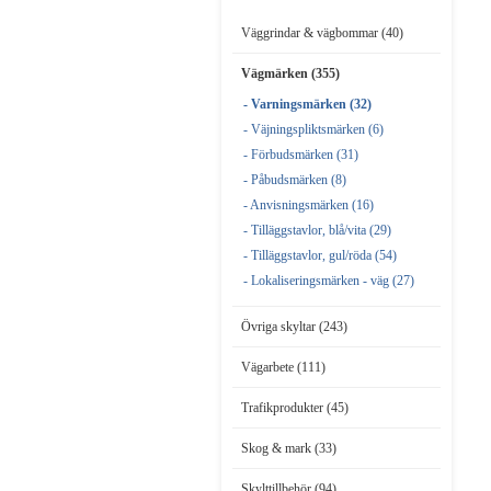
Väggrindar & vägbommar (40)
Vägmärken (355)
- Varningsmärken (32)
- Väjningspliktsmärken (6)
- Förbudsmärken (31)
- Påbudsmärken (8)
- Anvisningsmärken (16)
- Tilläggstavlor, blå/vita (29)
- Tilläggstavlor, gul/röda (54)
- Lokaliseringsmärken - väg (27)
Övriga skyltar (243)
Vägarbete (111)
Trafikprodukter (45)
Skog & mark (33)
Skylttillbehör (94)