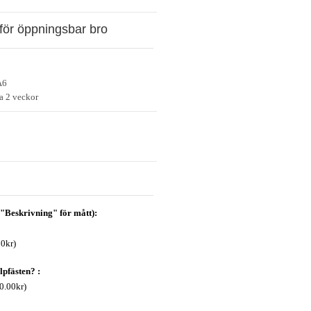
för öppningsbar bro
A6
a 2 veckor
k "Beskrivning" för mått):
00kr)
lpfästen? :
20.00kr)