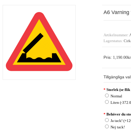
A6 Varning 
Artikelnummer:
Lagerstatus:
Cirk
Pris:
1,190.00kr
Tillgängliga val
*
Storlek (se fli
Normal
Liten (-372.
*
Behöver du sto
Ja tack! (+1
Nej tack!