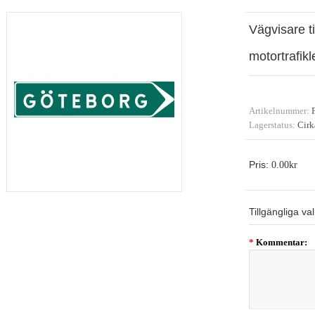
Vägvisare t
motortrafikl
Artikelnummer:
F
Lagerstatus:
Cirk
Pris:
0.00kr
Tillgängliga val
*
Kommentar: