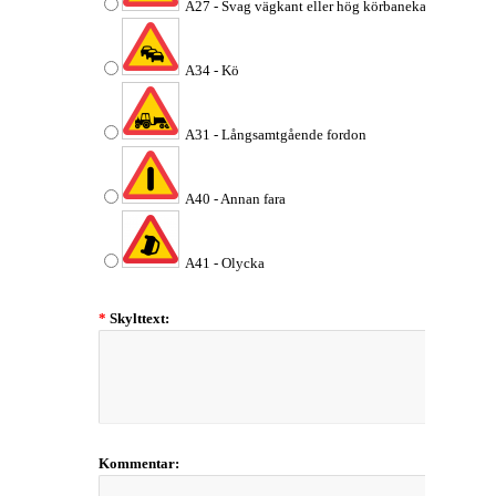
A27 - Svag vägkant eller hög körbanekant
A34 - Kö
A31 - Långsamtgående fordon
A40 - Annan fara
A41 - Olycka
*
Skylttext:
Kommentar: