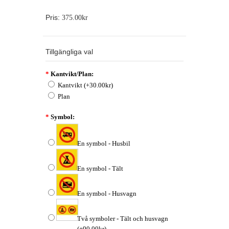
Pris:
375.00kr
Tillgängliga val
*
Kantvikt/Plan:
Kantvikt (+30.00kr)
Plan
*
Symbol:
En symbol - Husbil
En symbol - Tält
En symbol - Husvagn
Två symboler - Tält och husvagn